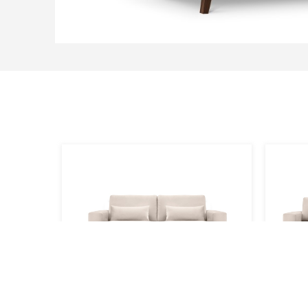
HEBE
HE