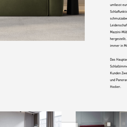
umfasst eur
Schlaffunkt
schmutzabwe
Leidenschaf
Mazzini-Möb
hergestellt
immer in M
Das Haupta
Schlafzimme
Kunden Zwei
und Panoram
Hocker.