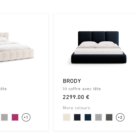
BRODY
tête
lit coffre avec tête
2299.00 €
More colours
+1
+2