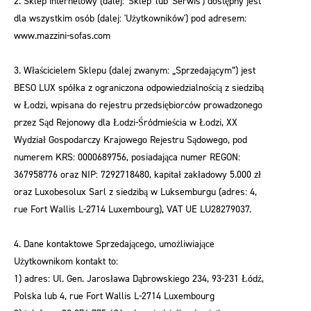
2. Sklep internetowy (dalej: 'Sklep' lub 'Serwis') dostępny jest
dla wszystkim osób (dalej: 'Użytkowników') pod adresem:
www.mazzini-sofas.com
3. Właścicielem Sklepu (dalej zwanym: „Sprzedającym”) jest
BESO LUX spółka z ograniczona odpowiedzialnością z siedzibą
w Łodzi, wpisana do rejestru przedsiębiorców prowadzonego
przez Sąd Rejonowy dla Łodzi-Śródmieścia w Łodzi, XX
Wydział Gospodarczy Krajowego Rejestru Sądowego, pod
numerem KRS: 0000689756, posiadająca numer REGON:
367958776 oraz NIP: 7292718480, kapitał zakładowy 5.000 zł
oraz Luxobesolux Sarl z siedzibą w Luksemburgu (adres: 4,
rue Fort Wallis L-2714 Luxembourg), VAT UE LU28279037.
4. Dane kontaktowe Sprzedającego, umożliwiające
Użytkownikom kontakt to:
1) adres: Ul. Gen. Jarosława Dąbrowskiego 234, 93-231 Łódź,
Polska lub 4, rue Fort Wallis L-2714 Luxembourg