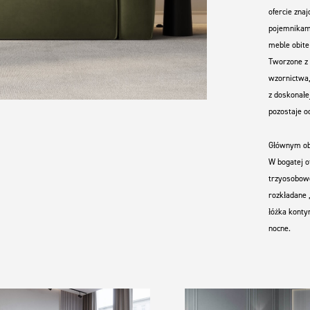
ofercie zna
pojemnikami
meble obite
Tworzone z 
wzornictwa,
z doskonałe
pozostaje o
Głównym obs
W bogatej o
trzyosobowe
rozkładane ,
łóżka konty
nocne.