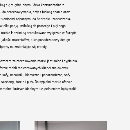
jdują się między innymi łóżka kontynentalne z
 do przechowywania, sofy z funkcją spania oraz
 tkaninami odpornymi na ścieranie i zabrudzenia.
wielką pasją i miłością do prostego i pięknego
 meble Mazzini są produkowane wyłącznie w Europie
j jakości materiałów, a ich ponadczasowy design
dporny na zmieniające się trendy.
zarem zainteresowania marki jest salon i sypialnia.
fercie mebli tapicerowanych klienci znajdą dwu i
 sofy, narożniki, klasyczne i panoramiczne, sofy
 szezlongi, fotele i pufy. Do sypialni marka oferuje
nentalne, których idealnym uzupełnieniem będą stoliki