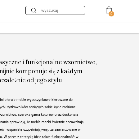
0
lasyczne i funkcjonalne wzornictwo,
ijnie komponuje się z każdym
ezależnie od jego stylu
ini oferuje meble wypoczynkowe kierowane do
ch użytkowników ceniących sobie życie rodzinne.
wzornictwo, szeroka gama kolorów oraz doskonała
nania sprawiają, że meble marki świetnie sprawdzają
zień i wspaniale uzupełniają wnętrza zaaranżowane w
u. W parze z estetyką idzie także funkcjonalność: w