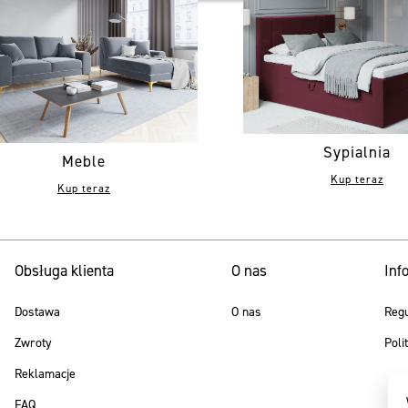
Sypialnia
Meble
Kup teraz
Kup teraz
Obsługa klienta
O nas
Inf
Dostawa
O nas
Reg
Zwroty
Poli
Reklamacje
FAQ