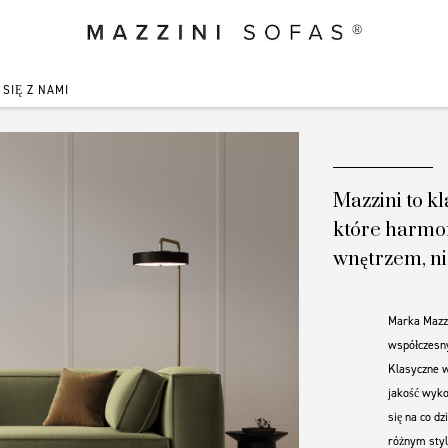
SIĘ Z NAMI
Mazzini to k
które harmon
wnętrzem, ni
Marka Mazz
współczesny
Klasyczne 
jakość wyko
się na co d
różnym styl