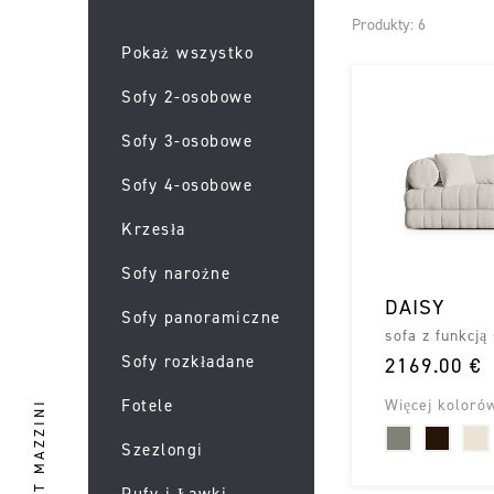
Produkty: 6
Pokaż wszystko
Sofy 2-osobowe
Sofy 3-osobowe
Sofy 4-osobowe
Krzesła
Sofy narożne
DAISY
Sofy panoramiczne
sofa z funkcją
Sofy rozkładane
2169.00 €
Fotele
Więcej koloró
Szezlongi
Pufy i Ławki