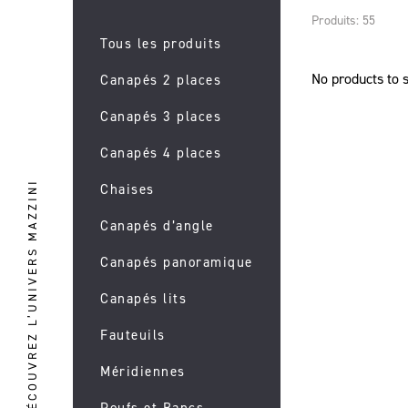
Produits: 55
Tous les produits
No products to 
Canapés 2 places
Canapés 3 places
Canapés 4 places
DÉCOUVREZ L’UNIVERS MAZZINI
Chaises
Canapés d’angle
Canapés panoramique
Canapés lits
Fauteuils
Méridiennes
Poufs et Bancs